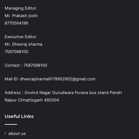
Managing Editor
Mr. Prakash joshi
8770564196
Executive Editor
Mr. Dheeraj sharma
7587098100
Contact : 7587098100
Mail ID: dheerajsharma9179952602@gmail.com
Address : Govind Nagar Gurudwara Purana bus stand Pandri
Raipur Chhattisgarh 492004
Useful Links
about us