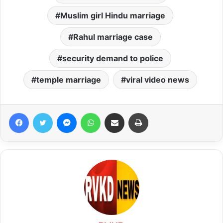
Muslim girl Hindu marriage
Rahul marriage case
security demand to police
temple marriage
viral video news
Facebook
Twitter
Messenger
WhatsApp
Share via Email
Print