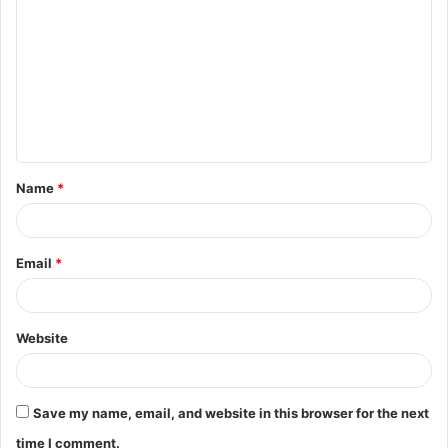
o
m
m
e
n
t
Name
*
*
Email
*
Website
Save my name, email, and website in this browser for the next
time I comment.