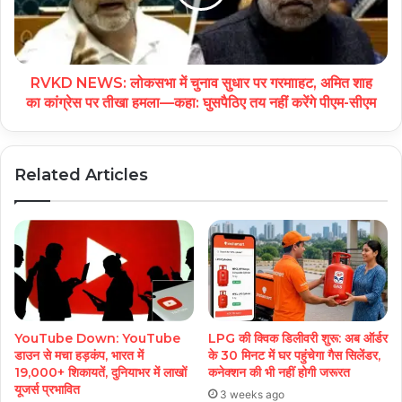
RVKD NEWS: लोकसभा में चुनाव सुधार पर गरमााहट, अमित शाह
का कांग्रेस पर तीखा हमला—कहा: घुसपैठिए तय नहीं करेंगे पीएम-सीएम
Related Articles
YouTube Down: YouTube
LPG की क्विक डिलीवरी शुरू: अब ऑर्डर
डाउन से मचा हड़कंप, भारत में
के 30 मिनट में घर पहुंचेगा गैस सिलेंडर,
19,000+ शिकायतें, दुनियाभर में लाखों
कनेक्शन की भी नहीं होगी जरूरत
यूजर्स प्रभावित
3 weeks ago