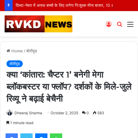
तिल्दा-नेवरा में अनाथ बच्चों के लिए लगेगा नि:शुल्क मीना बाजार, 10 अगस्त को मुस्कानों से सजेगी खास शाम
Log
Searc
M
In
for
Home
/
बॉलीवुड
बॉलीवुड
क्या ‘कांतारा: चैप्टर 1’ बनेगी मेगा
ब्लॉकबस्टर या फ्लॉप? दर्शकों के मिले-जुले
रिव्यू ने बढ़ाई बेचैनी
Dheeraj Sharma
October 2, 2025
0
583
1 minute read
Facebook
Twitter
Messenger
WhatsApp