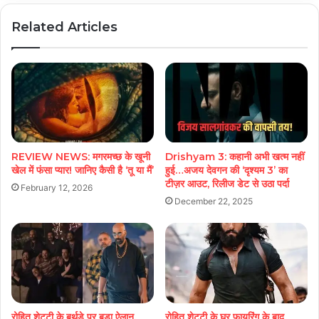
Related Articles
REVIEW NEWS: मगरमच्छ के खूनी
Drishyam 3: कहानी अभी खत्म नहीं
खेल में फंसा प्यार! जानिए कैसी है ‘तू या मैं’
हुई…अजय देवगन की ‘दृश्यम 3’ का
टीज़र आउट, रिलीज डेट से उठा पर्दा
February 12, 2026
December 22, 2025
रोहित शेट्टी के बर्थडे पर बड़ा ऐलान,
रोहित शेट्टी के घर फायरिंग के बाद