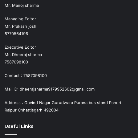
Mr. Manoj sharma
Managing Editor
Mr. Prakash joshi
8770564196
Executive Editor
Mr. Dheeraj sharma
7587098100
Contact : 7587098100
Mail ID: dheerajsharma9179952602@gmail.com
Address : Govind Nagar Gurudwara Purana bus stand Pandri
Raipur Chhattisgarh 492004
Useful Links