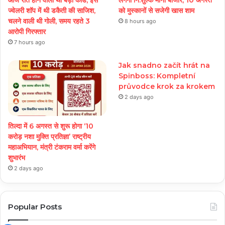
आज रात होने वाला था बड़ा कांड, इस
लगेगा नि:शुल्क मीना बाजार, 10 अगस्त
ज्वेलरी शॉप में थी डकैती की साजिश,
को मुस्कानों से सजेगी खास शाम
चलने वाली थी गोली, समय रहते 3
8 hours ago
आरोपी गिरफ्तार
7 hours ago
Jak snadno začít hrát na
Spinboss: Kompletní
průvodce krok za krokem
2 days ago
तिल्दा में 6 अगस्त से शुरू होगा ‘10
करोड़ नशा मुक्ति प्रतिज्ञा’ राष्ट्रीय
महाअभियान, मंत्री टंकराम वर्मा करेंगे
शुभारंभ
2 days ago
Popular Posts