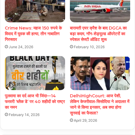
Crime News: महज 150 रुपये के
बारामती एयर क्रैश के बाद DGCA का
विवाद में युवक की हत्या, तीन नाबालिग
बड़ा कदम, नॉन-शेड्यूल्ड ऑपरेटरों का
गिरफ्तार
स्पेशल सेफ्टी ऑडिट शुरू
June 24, 2026
February 10, 2026
पुलवामा का दर्द आज भी जिंदा—14
DelhiHighCourt: आज पेशी,
फरवरी ‘ब्लैक डे’ पर 40 शहीदों को राष्ट्र
लेकिन केजरीवाल-सिसोदिया ने अदालत में
का नमन
जाने से किया इनकार, अब क्या होगा
सुनवाई का फैसला?
February 14, 2026
April 29, 2026