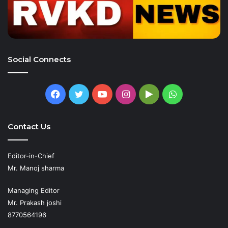
Social Connects
Facebook
Twitter
YouTube
Instagram
Google
WhatsApp
Play
Contact Us
Editor-in-Chief
Mr. Manoj sharma
Managing Editor
Mr. Prakash joshi
8770564196