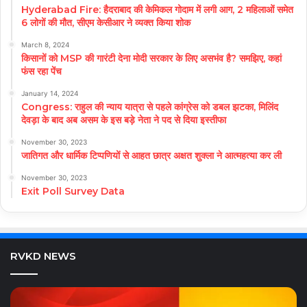
Hyderabad Fire: हैदराबाद की केमिकल गोदाम में लगी आग, 2 महिलाओं समेत
6 लोगों की मौत, सीएम केसीआर ने व्यक्त किया शोक
March 8, 2024
किसानों को MSP की गारंटी देना मोदी सरकार के लिए असभंव है? समझिए, कहां
फंस रहा पेंच
January 14, 2024
Congress: राहुल की न्याय यात्रा से पहले कांग्रेस को डबल झटका, मिलिंद
देवड़ा के बाद अब असम के इस बड़े नेता ने पद से दिया इस्तीफा
November 30, 2023
जातिगत और धार्मिक टिप्पणियों से आहत छात्र अक्षत शुक्ला ने आत्महत्या कर ली
November 30, 2023
Exit Poll Survey Data
RVKD NEWS