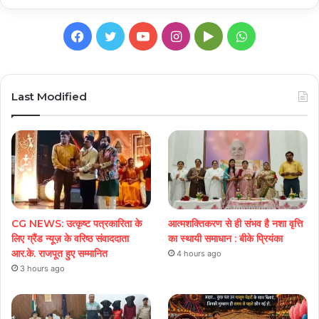
Facebook
Twitter
YouTube
Instagram
Google
WhatsApp
Play
Last Modified
CG NEWS: उत्कृष्ट पत्रकारिता के
आत्मशक्तिकरण से ही संभव है नशा वृत्ति
लिए ग्रैंड न्यूज़ के वरिष्ठ संवाददाता
का स्थायी समाधान : बीके प्रियंका
आर.के. राजपूत हुए सम्मानित
4 hours ago
3 hours ago