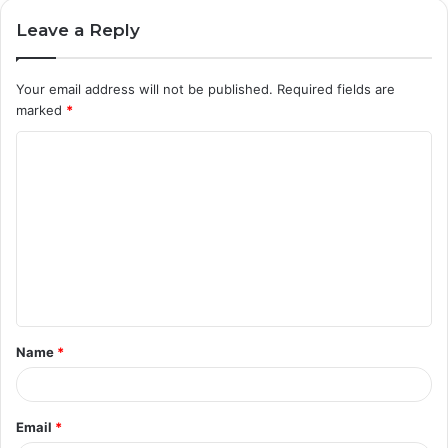
Leave a Reply
Your email address will not be published.
Required fields are
marked
*
C
o
m
m
e
n
t
Name
*
*
Email
*