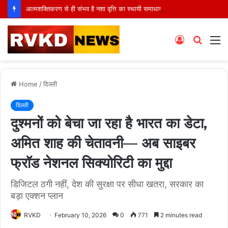
आत्मशक्तिकरण से ही संभव है नशा वृत्ति का स्थायी समाधान : बीके प्रियंका
Log
Searc
M
In
for
Home
/
दिल्ली
दिल्ली
दुश्मनों को बेचा जा रहा है भारत का डेटा,
अमित शाह की चेतावनी— अब साइबर
फ्रॉड नेशनल सिक्योरिटी का मुद्दा
डिजिटल ठगी नहीं, देश की सुरक्षा पर सीधा खतरा, सरकार का
बड़ा एक्शन प्लान
RVKD
February 10, 2026
0
771
2 minutes read