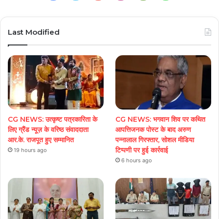
Play
Last Modified
CG NEWS: उत्कृष्ट पत्रकारिता के
CG NEWS: भगवान शिव पर कथित
लिए ग्रैंड न्यूज़ के वरिष्ठ संवाददाता
आपत्तिजनक पोस्ट के बाद अरुण
आर.के. राजपूत हुए सम्मानित
पन्नालाल गिरफ्तार, सोशल मीडिया
टिप्पणी पर हुई कार्रवाई
19 hours ago
6 hours ago