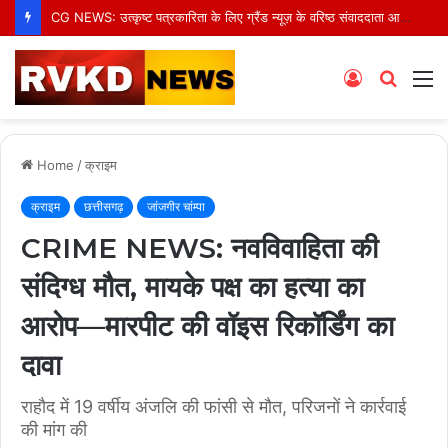
CG NEWS: उत्कृष्ट पत्रकारिता के लिए ग्रैंड न्यूज़ के वरिष्ठ संवाददाता आर.के. राजपूत हुए सम्मानित
Log
Searc
M
In
for
Home
/
क्राइम
क्राइम
छत्तीसगढ़
जांजगीर चांम्पा
CRIME NEWS: नवविवाहिता की
संदिग्ध मौत, मायके पक्ष का हत्या का
आरोप—मारपीट की वॉइस रिकॉर्डिंग का
दावा
राहौद में 19 वर्षीय अंजलि की फांसी से मौत, परिजनों ने कार्रवाई
की मांग की