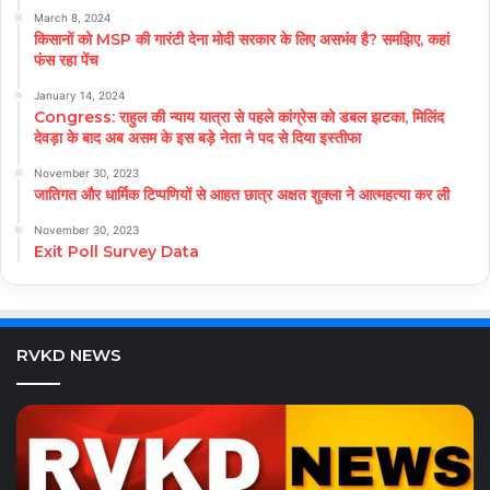
March 8, 2024
किसानों को MSP की गारंटी देना मोदी सरकार के लिए असभंव है? समझिए, कहां
फंस रहा पेंच
January 14, 2024
Congress: राहुल की न्याय यात्रा से पहले कांग्रेस को डबल झटका, मिलिंद
देवड़ा के बाद अब असम के इस बड़े नेता ने पद से दिया इस्तीफा
November 30, 2023
जातिगत और धार्मिक टिप्पणियों से आहत छात्र अक्षत शुक्ला ने आत्महत्या कर ली
November 30, 2023
Exit Poll Survey Data
RVKD NEWS