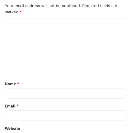
Your email address will not be published.
Required fields are
marked
*
C
o
m
m
e
n
t
Name
*
*
Email
*
Website