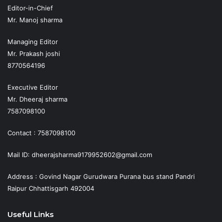
Editor-in-Chief
Mr. Manoj sharma
Managing Editor
Mr. Prakash joshi
8770564196
Executive Editor
Mr. Dheeraj sharma
7587098100
Contact : 7587098100
Mail ID: dheerajsharma9179952602@gmail.com
Address : Govind Nagar Gurudwara Purana bus stand Pandri
Raipur Chhattisgarh 492004
Useful Links