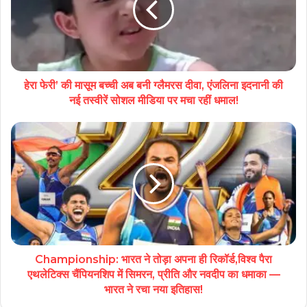
हेरा फेरी’ की मासूम बच्ची अब बनी ग्लैमरस दीवा, एंजलिना इदनानी की
नई तस्वीरें सोशल मीडिया पर मचा रहीं धमाल!
Championship: भारत ने तोड़ा अपना ही रिकॉर्ड,विश्व पैरा
एथलेटिक्स चैंपियनशिप में सिमरन, प्रीति और नवदीप का धमाका —
भारत ने रचा नया इतिहास!