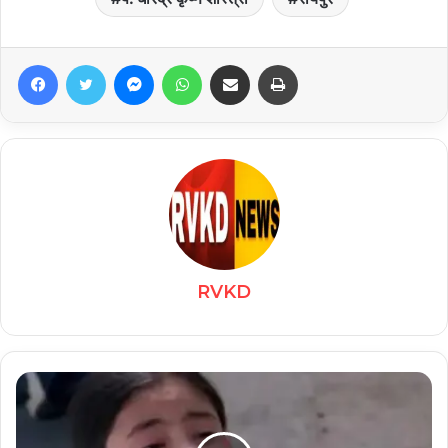
Facebook
Twitter
Messenger
WhatsApp
Share via Email
Print
RVKD