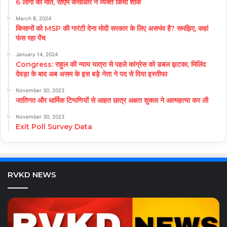
6 लोगों की मौत, सीएम केसीआर ने व्यक्त किया शोक
March 8, 2024
किसानों को MSP की गारंटी देना मोदी सरकार के लिए असभंव है? समझिए, कहां
फंस रहा पेंच
January 14, 2024
Congress: राहुल की न्याय यात्रा से पहले कांग्रेस को डबल झटका, मिलिंद
देवड़ा के बाद अब असम के इस बड़े नेता ने पद से दिया इस्तीफा
November 30, 2023
जातिगत और धार्मिक टिप्पणियों से आहत छात्र अक्षत शुक्ला ने आत्महत्या कर ली
November 30, 2023
Exit Poll Survey Data
RVKD NEWS