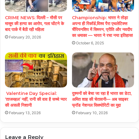
CRIME NEWS: दिल्ली – मौसी पर
Championship: भारत ने तोड़ा
मासूम की हत्या का आरोप, गला घोंटने के
अपना ही रिकॉर्ड,विश्व पैरा एथलेटिक्स
बाद पार्क में बैठी रही महिला
चैंपियनशिप में सिमरन, प्रीति और नवदीप
का धमाका — भारत ने रचा नया इतिहास!
February 20, 2026
October 6, 2025
Valentine Day Special:
दुश्मनों को बेचा जा रहा है भारत का डेटा,
‘ताजमहल’ नहीं, रानी की वाव है सच्चे प्यार
अमित शाह की चेतावनी— अब साइबर
की असली निशानी
फ्रॉड नेशनल सिक्योरिटी का मुद्दा
February 13, 2026
February 10, 2026
Leave a Reply