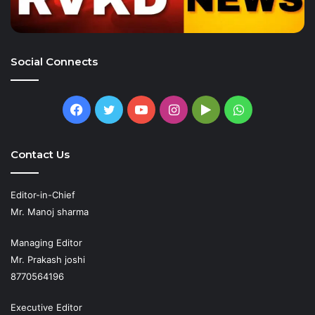
Social Connects
Facebook
Twitter
YouTube
Instagram
Google
WhatsApp
Play
Contact Us
Editor-in-Chief
Mr. Manoj sharma
Managing Editor
Mr. Prakash joshi
8770564196
Executive Editor