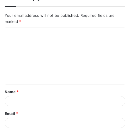
Your email address will not be published.
Required fields are
marked
*
C
o
m
m
e
n
t
Name
*
*
Email
*