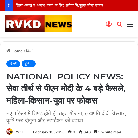
तिल्दा-नेवरा में अनाथ बच्चों के लिए लगेगा नि:शुल्क मीना बाजार, 10 अगस्त को मुस्कानों से सजेगी खास शाम
Log
Searc
M
In
for
Home
/
दिल्ली
दिल्ली
दुनिया
NATIONAL POLICY NEWS:
सेवा तीर्थ से पीएम मोदी के 4 बड़े फैसले,
महिला-किसान-युवा पर फोकस
नए परिसर में शिफ्ट होते ही राहत योजना, लखपति दीदी विस्तार,
कृषि फंड दोगुना और स्टार्टअप को बढ़ावा
RVKD
February 13, 2026
0
346
1 minute read