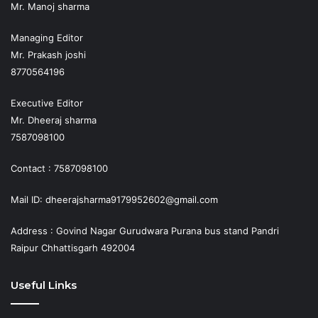
Mr. Manoj sharma
Managing Editor
Mr. Prakash joshi
8770564196
Executive Editor
Mr. Dheeraj sharma
7587098100
Contact : 7587098100
Mail ID: dheerajsharma9179952602@gmail.com
Address : Govind Nagar Gurudwara Purana bus stand Pandri
Raipur Chhattisgarh 492004
Useful Links