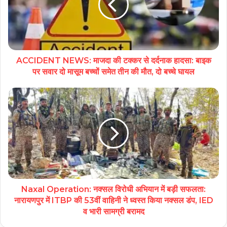
ACCIDENT NEWS: माजदा की टक्कर से दर्दनाक हादसा: बाइक
पर सवार दो मासूम बच्चों समेत तीन की मौत, दो बच्चे घायल
Naxal Operation: नक्सल विरोधी अभियान में बड़ी सफलता:
नारायणपुर में ITBP की 53वीं वाहिनी ने ध्वस्त किया नक्सल डंप, IED
व भारी सामग्री बरामद