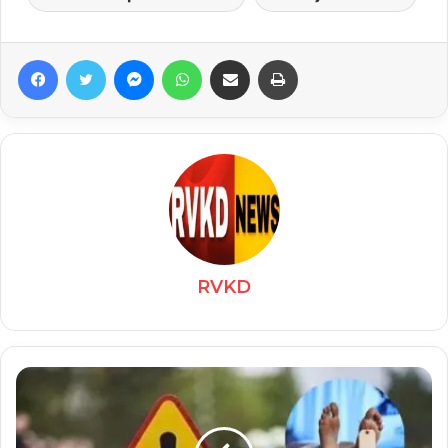
Facebook
Twitter
Messenger
WhatsApp
Share via Email
Print
RVKD