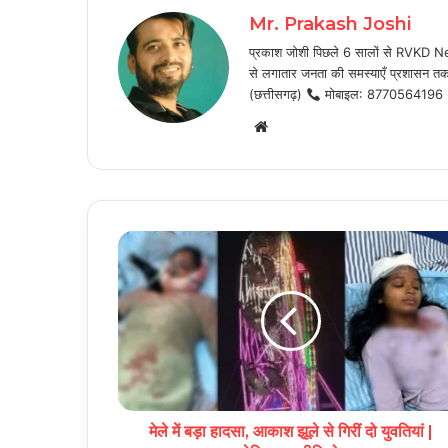
Mr. Prakash Joshi
प्रकाश जोशी पिछले 6 सालों से RVKD News
से लगातार जनता की समस्याएँ प्रशासन तक प
(छत्तीसगढ़)
मोबाइल: 8770564196
Website
मेले में बड़ा हादसा, आकाश झूले से गिरीं दो युवतियां |