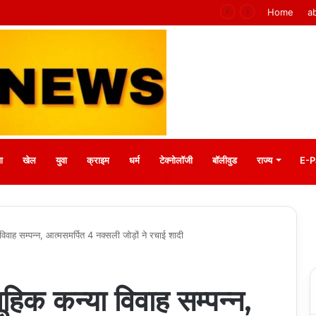
 मीना बाजार, 10 अगस्त को मुस्कानों से सजेगी खास शाम
Home
a
ा
खेल
युवा
क्राइम
धर्म
टेक्नोलॉजी
बॉलीवुड
राज्य
E-P
ा विवाह सम्पन्न, आत्मसमर्पित 4 नक्सली जोड़ों ने रचाई शादी
मूहिक कन्या विवाह सम्पन्न,