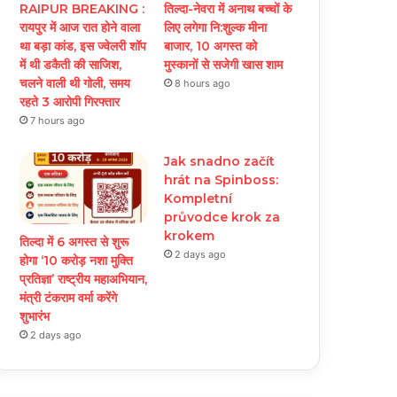
RAIPUR BREAKING :
तिल्दा-नेवरा में अनाथ बच्चों के
रायपुर में आज रात होने वाला
लिए लगेगा नि:शुल्क मीना
था बड़ा कांड, इस ज्वेलरी शॉप
बाजार, 10 अगस्त को
में थी डकैती की साजिश,
मुस्कानों से सजेगी खास शाम
चलने वाली थी गोली, समय
8 hours ago
रहते 3 आरोपी गिरफ्तार
7 hours ago
Jak snadno začít
hrát na Spinboss:
Kompletní
průvodce krok za
krokem
तिल्दा में 6 अगस्त से शुरू
2 days ago
होगा ‘10 करोड़ नशा मुक्ति
प्रतिज्ञा’ राष्ट्रीय महाअभियान,
मंत्री टंकराम वर्मा करेंगे
शुभारंभ
2 days ago