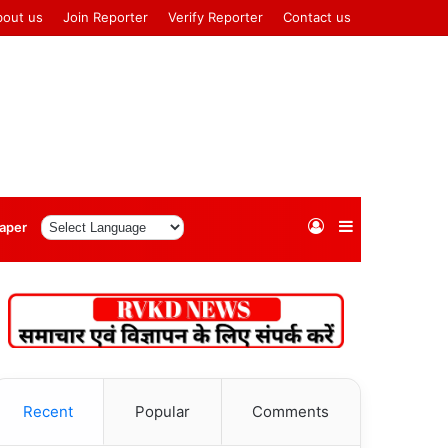
bout us
Join Reporter
Verify Reporter
Contact us
Log
Sidebar
aper
In
Recent
Popular
Comments