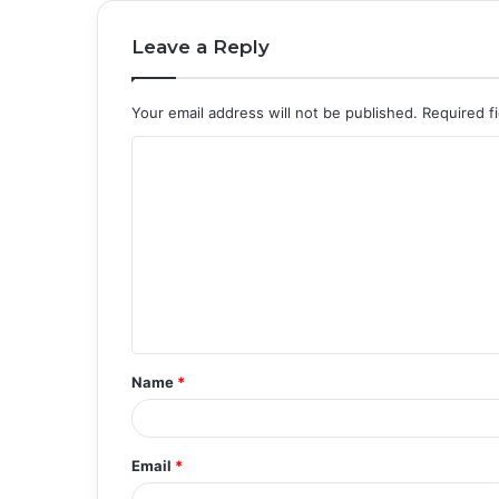
Leave a Reply
Your email address will not be published.
Required f
C
o
m
m
e
n
t
Name
*
*
Email
*