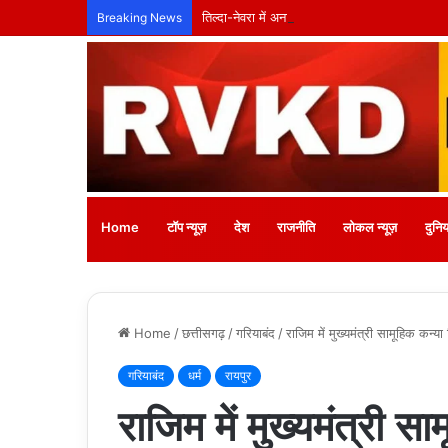
तिल्दा-नेवरा में अनाथ बच्चों के लिए लगेगा नि:शुल्क
Breaking News
Home
टॉप न्यूज़
देश
राजनीति
लोकल न्यूज़
दुनिय
Home
/
छत्तीसगढ़
/
गरियाबंद
/
राजिम में मुख्यमंत्री सामूहिक कन्य
गरियाबंद
धर्म
रायपुर
राजिम में मुख्यमंत्री सा