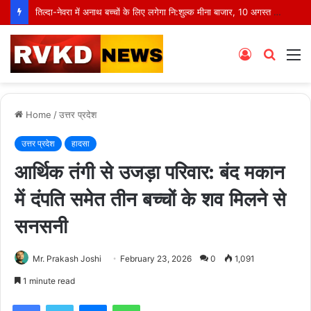
तिल्दा-नेवरा में अनाथ बच्चों के लिए लगेगा नि:शुल्क मीना बाजार, 10 अगस्त को मुस्कानों से सजेगी खास शाम
Log
Searc
M
In
for
Home
/
उत्तर प्रदेश
उत्तर प्रदेश
हादसा
आर्थिक तंगी से उजड़ा परिवार: बंद मकान
में दंपति समेत तीन बच्चों के शव मिलने से
सनसनी
Mr. Prakash Joshi
February 23, 2026
0
1,091
1 minute read
Facebook
Twitter
Messenger
WhatsApp