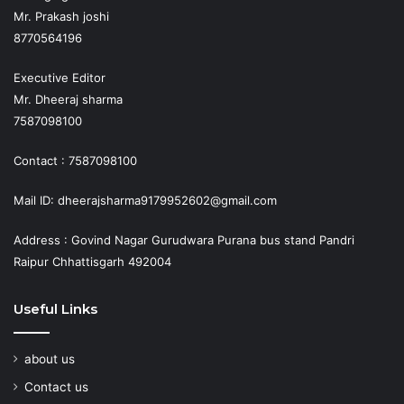
Mr. Prakash joshi
8770564196
Executive Editor
Mr. Dheeraj sharma
7587098100
Contact : 7587098100
Mail ID: dheerajsharma9179952602@gmail.com
Address : Govind Nagar Gurudwara Purana bus stand Pandri
Raipur Chhattisgarh 492004
Useful Links
about us
Contact us