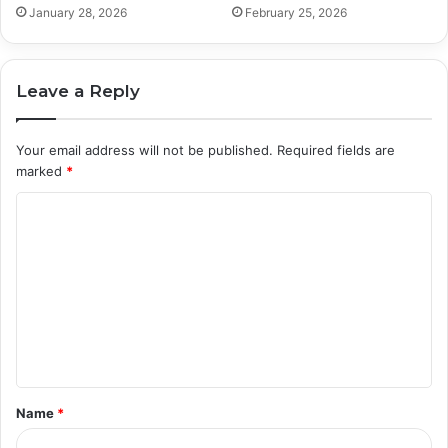
January 28, 2026
February 25, 2026
Leave a Reply
Your email address will not be published.
Required fields are
marked
*
C
o
m
m
e
n
t
Name
*
*