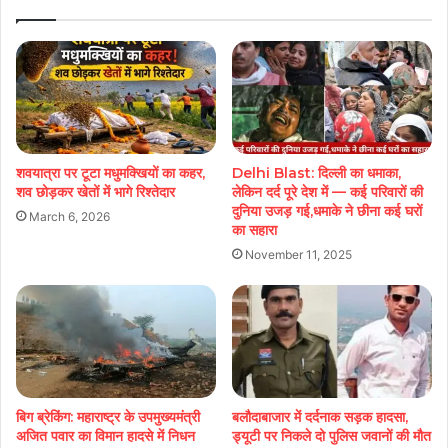
शवयात्रा पर टूटा मधुमक्खियों का कहर,
Delhi Blast: दिल्ली का धमाका,
शव छोड़कर खेतों में भागे रिश्तेदार
लेकिन दर्द पूरे देश में — कई परिवारों की
दुनिया उजड़ गई,धमाके ने छीना कई घरों
March 6, 2026
का सहारा
November 11, 2025
बिग ब्रेकिंग: महाराष्ट्र के उपमुख्यमंत्री
बलौदाबाजार में दर्दनाक सड़क हादसा,
अजित पवार का विमान हादसे में निधन
ड्यूटी पर निकले दो पुलिस जवानों की मौत