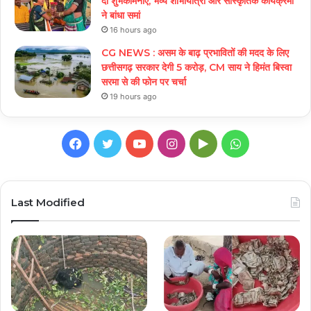
दी शुभकामनाएं, भव्य शोभायात्रा और सांस्कृतिक कार्यक्रमों
ने बांधा समां
16 hours ago
CG NEWS : असम के बाढ़ प्रभावितों की मदद के लिए
छत्तीसगढ़ सरकार देगी 5 करोड़, CM साय ने हिमंत बिस्वा
सरमा से की फोन पर चर्चा
19 hours ago
Facebook
Twitter
YouTube
Instagram
Google
WhatsApp
Play
Last Modified