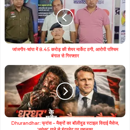
जांजगीर-चांपा में 8.45 करोड़ की शेयर मार्केट ठगी, आरोपी पश्चिम
बंगाल से गिरफ्तार
Dhurandhar: फ्रांस – मैक्रों का बॉलीवुड स्टाइल विदाई मैसेज,
‘धुरंधर’ गाने से इंटरनेट पर तहलका