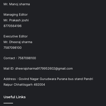
Mr. Manoj sharma
Managing Editor
Mr. Prakash joshi
8770564196
Executive Editor
Mr. Dheeraj sharma
7587098100
Contact : 7587098100
Mail ID: dheerajsharma9179952602@gmail.com
Address : Govind Nagar Gurudwara Purana bus stand Pandri
Raipur Chhattisgarh 492004
Useful Links