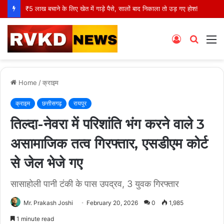
₹5 लाख बचाने के लिए खेत में गाड़े पैसे, सालों बाद निकाला तो उड़ गए होश!
Log
Searc
M
In
for
Home
/
क्राइम
क्राइम
छत्तीसगढ़
रायपुर
तिल्दा-नेवरा में परिशांति भंग करने वाले 3
असामाजिक तत्व गिरफ्तार, एसडीएम कोर्ट
से जेल भेजे गए
सासाहोली पानी टंकी के पास उपद्रव, 3 युवक गिरफ्तार
Mr. Prakash Joshi
February 20, 2026
0
1,985
1 minute read