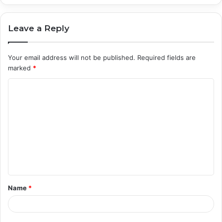
Leave a Reply
Your email address will not be published.
Required fields are
marked
*
C
o
m
m
e
n
t
Name
*
*