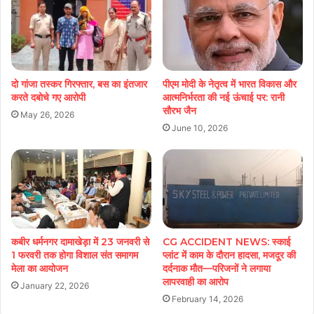
दो गांजा तस्कर गिरफ्तार, बस का इंतजार
पीएम मोदी के नेतृत्व में भारत विकास और
करते दबोचे गए आरोपी
आत्मनिर्भरता की नई ऊंचाई पर: रानी
सौरभ जैन
May 26, 2026
June 10, 2026
कबीर धर्मनगर दामाखेड़ा में 23 जनवरी से
CG ACCIDENT NEWS: स्काई
1 फरवरी तक होगा विशाल संत समागम
प्लांट में काम के दौरान हादसा, मजदूर की
मेला का आयोजन
दर्दनाक मौत—परिजनों ने लगाया
लापरवाही का आरोप
January 22, 2026
February 14, 2026