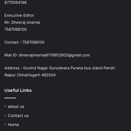
8770564196
Executive Editor
Mr. Dheeraj sharma
7587098100
Contact : 7587098100
Mail ID: dheerajsharma9179952602@gmail.com
Address : Govind Nagar Gurudwara Purana bus stand Pandri
Raipur Chhattisgarh 492004
Useful Links
about us
Contact us
Home