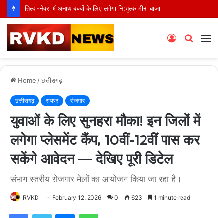
तिल्दा-नेवरा में अनाथ बच्चों के लिए लगेगा नि:शुल्क मीना बाजार, 10 अगस्त को मुस्कानों से सजेगी खास शाम
Log
Searc
M
In
for
Home
/
छत्तीसगढ़
छत्तीसगढ़
रायपुर
रोजगार
युवाओं के लिए सुनहरा मौका! इन जिलों में
लगेगा प्लेसमेंट कैंप, 10वीं-12वीं पास कर
सकेंगे आवेदन — देखिए पूरी डिटेल
संभाग स्तरीय रोजगार मेलों का आयोजन किया जा रहा है।
RVKD
February 12, 2026
0
623
1 minute read
Facebook
Twitter
Messenger
WhatsApp