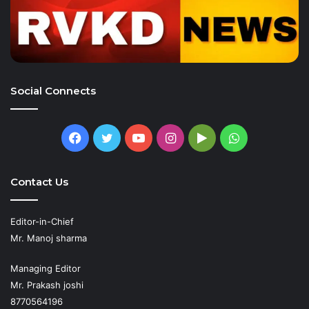
Social Connects
Facebook
Twitter
YouTube
Instagram
Google
WhatsApp
Play
Contact Us
Editor-in-Chief
Mr. Manoj sharma
Managing Editor
Mr. Prakash joshi
8770564196