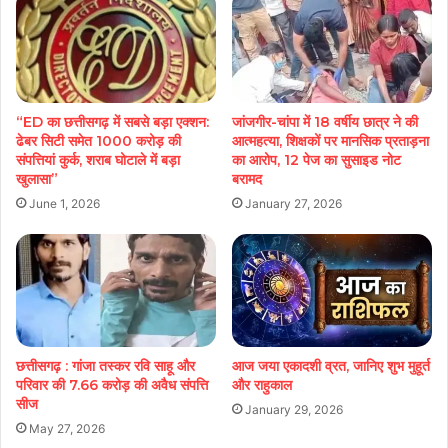
“ED का छत्तीसगढ़ में सबसे बड़ा एक्शन:
जांजगीर-चांपा में 18 वर्षीय छात्र ने की
ढेबर सिटी समेत 1000 करोड़ की
आत्महत्या, शिक्षकों पर मानसिक प्रताड़ना
संपत्तियां कुर्क, शराब घोटाले में बड़ा
का आरोप, 12 पेज का सुसाइड नोट
खुलासा”
बरामद
June 1, 2026
January 27, 2026
छत्तीसगढ़ : गांजा तस्कर रवि साहू और
आज जया एकादशी व्रत, जानिए शुभ मुहूर्त
परिवार की 7.66 करोड़ की अवैध संपत्ति
और राहुकाल
सीज
January 29, 2026
May 27, 2026