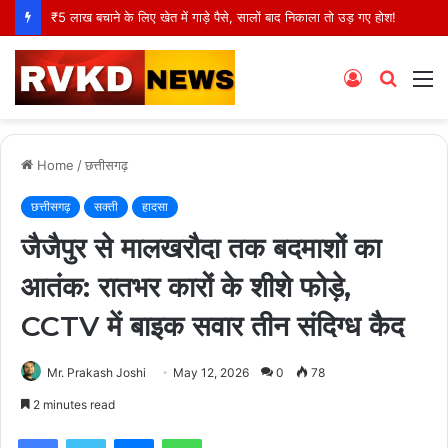
₹5 लाख बचाने के लिए खेत में गाड़े पैसे, सालों बाद निकाला तो उड़ गए होश!
Log
Searc
M
In
for
Home
/
छत्तीसगढ़
छत्तीसगढ़
सक्ती
हादसा
जैजैपुर से मालखरौदा तक बदमाशों का
आतंक: रातभर कारों के शीशे फोड़े,
CCTV में बाइक सवार तीन संदिग्ध कैद
Mr. Prakash Joshi
May 12, 2026
0
78
2 minutes read
Facebook
Twitter
Messenger
WhatsApp