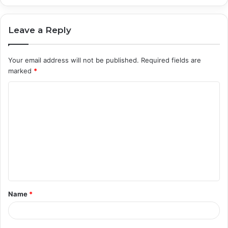
Leave a Reply
Your email address will not be published.
Required fields are
marked
*
C
o
m
m
e
n
t
Name
*
*