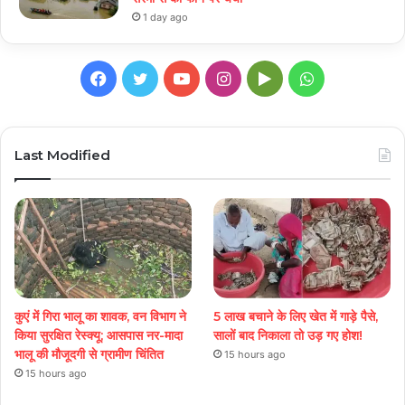
1 day ago
Facebook
Twitter
YouTube
Instagram
Google
WhatsApp
Play
Last Modified
कुएं में गिरा भालू का शावक, वन विभाग ने
5 लाख बचाने के लिए खेत में गाड़े पैसे,
किया सुरक्षित रेस्क्यू; आसपास नर-मादा
सालों बाद निकाला तो उड़ गए होश!
भालू की मौजूदगी से ग्रामीण चिंतित
15 hours ago
15 hours ago