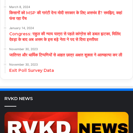
March 8, 2024
किसानों को MSP की गारंटी देना मोदी सरकार के लिए असभंव है? समझिए, कहां
फंस रहा पेंच
January 14, 2024
Congress: राहुल की न्याय यात्रा से पहले कांग्रेस को डबल झटका, मिलिंद
देवड़ा के बाद अब असम के इस बड़े नेता ने पद से दिया इस्तीफा
November 30, 2023
जातिगत और धार्मिक टिप्पणियों से आहत छात्र अक्षत शुक्ला ने आत्महत्या कर ली
November 30, 2023
Exit Poll Survey Data
RVKD NEWS