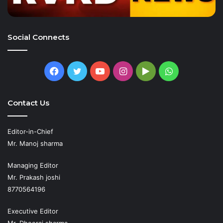
Social Connects
Facebook
Twitter
YouTube
Instagram
Google
WhatsApp
Play
Contact Us
Editor-in-Chief
Mr. Manoj sharma
Managing Editor
Mr. Prakash joshi
8770564196
Executive Editor