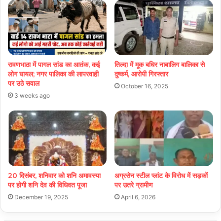
रावणभाठा में पागल सांड का आतंक, कई
तिल्दा में मूक बधिर नाबालिग बालिका से
लोग घायल; नगर पालिका की लापरवाही
दुष्कर्म, आरोपी गिरफ्तार
पर उठे सवाल
October 16, 2025
3 weeks ago
20 दिसंबर, शनिवार को शनि अमावस्या
अग्रसेन स्टील प्लांट के विरोध में सड़कों
पर होगी शनि देव की विधिवत पूजा
पर उतरे ग्रामीण
December 19, 2025
April 6, 2026