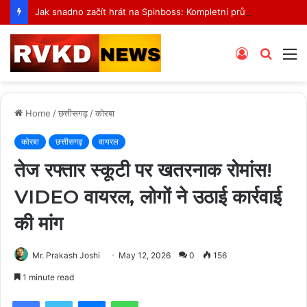
Jak snadno začít hrát na Spinboss: Kompletní průvodce krok za krokem
Log
Searc
M
In
for
Home
/
छत्तीसगढ़
/
कोरबा
कोरबा
छत्तीसगढ़
वायरल
तेज रफ्तार स्कूटी पर खतरनाक रोमांस!
VIDEO वायरल, लोगों ने उठाई कार्रवाई
की मांग
Mr. Prakash Joshi
May 12, 2026
0
156
1 minute read
Facebook
Twitter
Messenger
WhatsApp