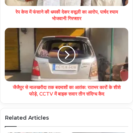
रेप केस में फंसाने की धमकी देकर वसूली का आरोप, पार्षद श्याम
भोजवानी गिरफ्तार
जैजैपुर से मालखरौदा तक बदमाशों का आतंक: रातभर कारों के शीशे
फोड़े, CCTV में बाइक सवार तीन संदिग्ध कैद
Related Articles