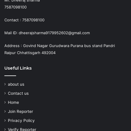
Mr. Dheeraj sharma
7587098100
Contact : 7587098100
Mail ID: dheerajsharma9179952602@gmail.com
Address : Govind Nagar Gurudwara Purana bus stand Pandri
Raipur Chhattisgarh 492004
Useful Links
about us
Contact us
Home
Join Reporter
Privacy Policy
Verify Reporter