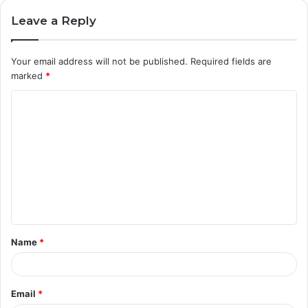
Leave a Reply
Your email address will not be published.
Required fields are
marked
*
C
o
m
m
e
n
t
Name
*
*
Email
*