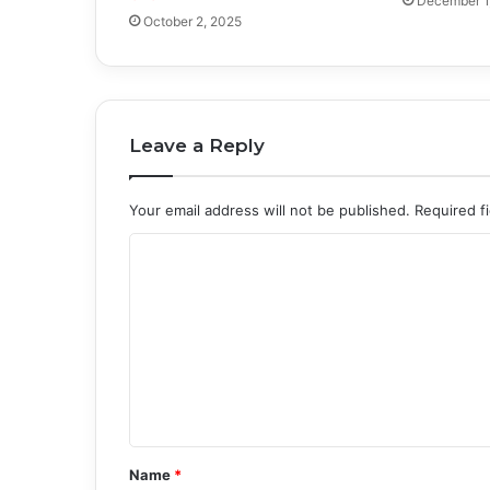
December 1
October 2, 2025
Leave a Reply
Your email address will not be published.
Required f
C
o
m
m
e
n
t
Name
*
*