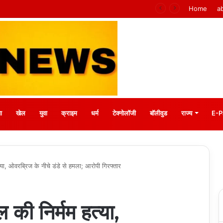
के वरिष्ठ संवाददाता आर.के. राजपूत हुए सम्मानित
Home
a
ा
खेल
युवा
क्राइम
धर्म
टेक्नोलॉजी
बॉलीवुड
राज्य
E-P
त्या, ओवरब्रिज के नीचे डंडे से हमला; आरोपी गिरफ्तार
ल की निर्मम हत्या,