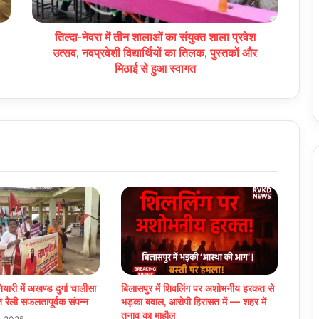
तिल्दा-नेवरा में तीन शालाओं का संयुक्त शाला प्रवेश
उत्सव, नवप्रवेशी विद्यार्थियों का तिलक, पुस्तकों और
मिठाई से हुआ स्वागत
यारी में अखण्ड दुर्गा चालीसा
बिलासपुर में शिवलिंग पर अशोभनीय हरकत से
ि रैली सफलतापूर्वक संपन्न
भड़का बवाल, आरोपी हिरासत में — शहर में
तनाव का माहौल