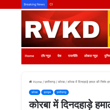
CG NEWS: उत्कृष्ट पत्रकारिता के लिए ग्रैंड न्यूज़ 
Breaking News
Home
टॉप न्यूज़
देश
राजनीति
लोकल न्यूज़
दुनिय
Home
/
छत्तीसगढ़
/
कोरबा
/
कोरबा में दिनदहाड़े हमाल की निर्मम ह
कोरबा
क्राइम
छत्तीसगढ़
कोरबा में दिनदहाड़े हमा