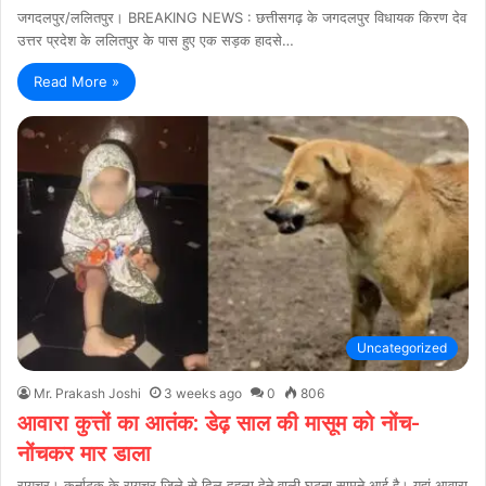
जगदलपुर/ललितपुर। BREAKING NEWS : छत्तीसगढ़ के जगदलपुर विधायक किरण देव
उत्तर प्रदेश के ललितपुर के पास हुए एक सड़क हादसे…
Read More »
Uncategorized
Mr. Prakash Joshi
3 weeks ago
0
806
आवारा कुत्तों का आतंक: डेढ़ साल की मासूम को नोंच-
नोंचकर मार डाला
रायचूर। कर्नाटक के रायचूर जिले से दिल दहला देने वाली घटना सामने आई है। यहां आवारा