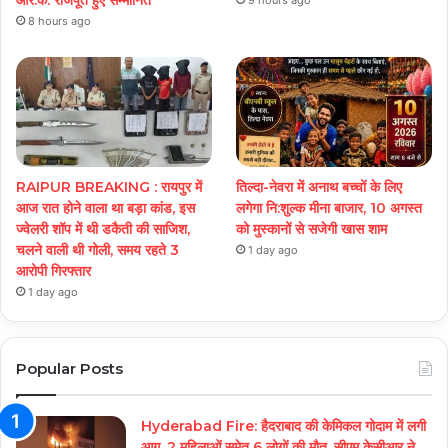
8 hours ago
RAIPUR BREAKING : रायपुर में
तिल्दा-नेवरा में अनाथ बच्चों के लिए
आज रात होने वाला था बड़ा कांड, इस
लगेगा नि:शुल्क मीना बाजार, 10 अगस्त
ज्वेलरी शॉप में थी डकैती की साजिश,
को मुस्कानों से सजेगी खास शाम
चलने वाली थी गोली, समय रहते 3
1 day ago
आरोपी गिरफ्तार
1 day ago
Popular Posts
Hyderabad Fire: हैदराबाद की केमिकल गोदाम में लगी
आग, 2 महिलाओं समेत 6 लोगों की मौत, सीएम केसीआर ने