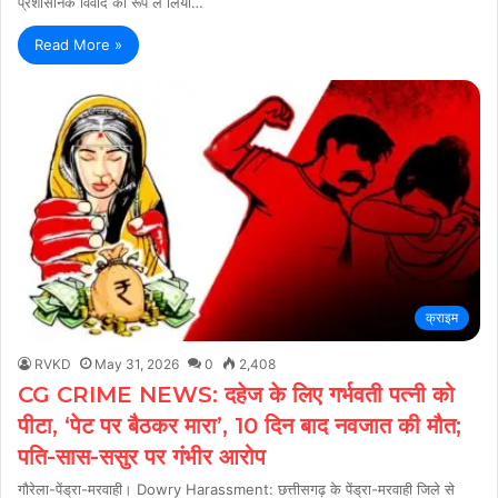
प्रशासनिक विवाद का रूप ले लिया…
Read More »
क्राइम
RVKD
May 31, 2026
0
2,408
CG CRIME NEWS: दहेज के लिए गर्भवती पत्नी को
पीटा, ‘पेट पर बैठकर मारा’, 10 दिन बाद नवजात की मौत;
पति-सास-ससुर पर गंभीर आरोप
गौरेला-पेंड्रा-मरवाही। Dowry Harassment: छत्तीसगढ़ के पेंड्रा-मरवाही जिले से