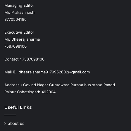
Managing Editor
Mr. Prakash joshi
8770564196
Executive Editor
Mr. Dheeraj sharma
7587098100
Contact : 7587098100
Mail ID: dheerajsharma9179952602@gmail.com
Address : Govind Nagar Gurudwara Purana bus stand Pandri
Raipur Chhattisgarh 492004
Useful Links
about us