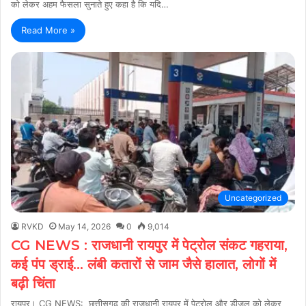
को लेकर अहम फैसला सुनाते हुए कहा है कि यदि…
Read More »
Uncategorized
RVKD
May 14, 2026
0
9,014
CG NEWS : राजधानी रायपुर में पेट्रोल संकट गहराया,
कई पंप ड्राई… लंबी कतारों से जाम जैसे हालात, लोगों में
बढ़ी चिंता
रायपुर। CG NEWS: छत्तीसगढ़ की राजधानी रायपुर में पेट्रोल और डीजल को लेकर