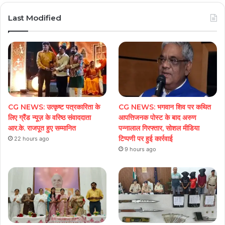
Last Modified
CG NEWS: उत्कृष्ट पत्रकारिता के
CG NEWS: भगवान शिव पर कथित
लिए ग्रैंड न्यूज़ के वरिष्ठ संवाददाता
आपत्तिजनक पोस्ट के बाद अरुण
आर.के. राजपूत हुए सम्मानित
पन्नालाल गिरफ्तार, सोशल मीडिया
टिप्पणी पर हुई कार्रवाई
22 hours ago
9 hours ago