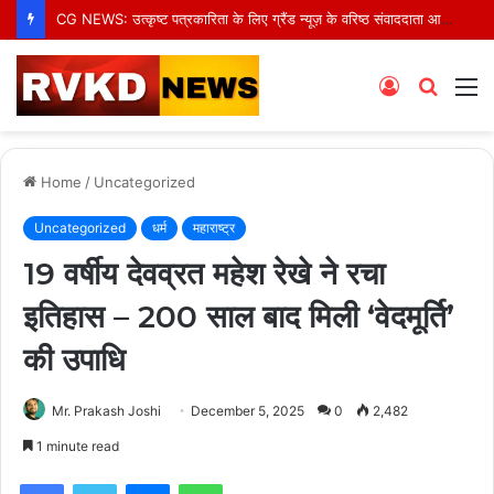
CG NEWS: उत्कृष्ट पत्रकारिता के लिए ग्रैंड न्यूज़ के वरिष्ठ संवाददाता आर.के. राजपूत हुए सम्मानित
Log
Searc
M
In
for
Home
/
Uncategorized
Uncategorized
धर्म
महाराष्ट्र
19 वर्षीय देवव्रत महेश रेखे ने रचा
इतिहास – 200 साल बाद मिली ‘वेदमूर्ति’
की उपाधि
Mr. Prakash Joshi
December 5, 2025
0
2,482
1 minute read
Facebook
Twitter
Messenger
WhatsApp