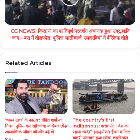
CG NEWS: किसानों का शांतिपूर्ण प्रदर्शन अचानक हुआ उग्र,हाईवे
जाम – बस में तोड़फोड़, पुलिस लाठीचार्ज, उपद्रवियों ने बैरिकेड तोड़े
Related Articles
The country’s first
‘चायवालाज’ के फाउंडर रोहित शर्मा का
indigenous: वाराणसी – देश का
निधन, पुलिस कर रही जांच; कारोबार छोड़
पहला स्वदेशी हाइड्रोजन ईंधन चालित
आध्यात्मिक जीवन की ओर बढ़े थे
यात्री जलयान हुआ लॉन्च, शहरी जल
5 days ago