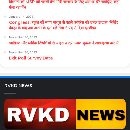
किसानों को MSP की गारंटी देना मोदी सरकार के लिए असभंव है? समझिए, कहां
फंस रहा पेंच
January 14, 2024
Congress: राहुल की न्याय यात्रा से पहले कांग्रेस को डबल झटका, मिलिंद
देवड़ा के बाद अब असम के इस बड़े नेता ने पद से दिया इस्तीफा
November 30, 2023
जातिगत और धार्मिक टिप्पणियों से आहत छात्र अक्षत शुक्ला ने आत्महत्या कर ली
November 30, 2023
Exit Poll Survey Data
RVKD NEWS