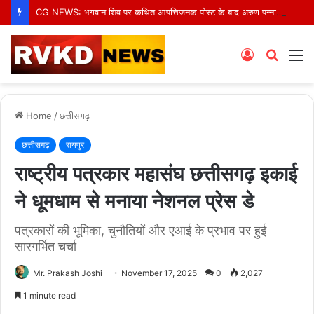
CG NEWS: भगवान शिव पर कथित आपत्तिजनक पोस्ट के बाद अरुण पन्नालाल गिरफ्तार, सोशल मीडिया टिप्पणी पर हुई कार्रवाई
Log
Searc
M
In
for
Home
/
छत्तीसगढ़
छत्तीसगढ़
रायपुर
राष्ट्रीय पत्रकार महासंघ छत्तीसगढ़ इकाई
ने धूमधाम से मनाया नेशनल प्रेस डे
पत्रकारों की भूमिका, चुनौतियों और एआई के प्रभाव पर हुई
सारगर्भित चर्चा
Mr. Prakash Joshi
November 17, 2025
0
2,027
1 minute read