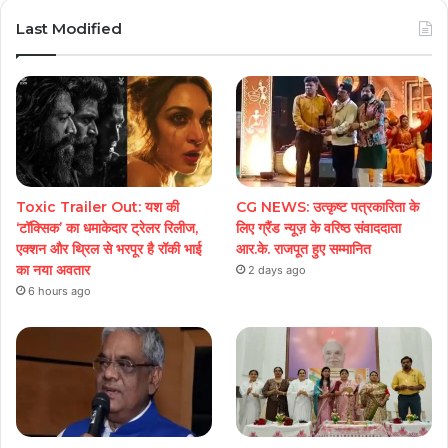
Last Modified
Toxic Trailer Out: यश की
CG NEWS: उत्कृष्ट पत्रकारिता के
‘टॉक्सिक’ का धमाकेदार ट्रेलर रिलीज,
लिए ग्रैंड न्यूज़ के वरिष्ठ संवाददाता
एक्शन और थ्रिल से भरपूर है रॉकी भाई
आर.के. राजपूत हुए सम्मानित
का नया अवतार
2 days ago
6 hours ago