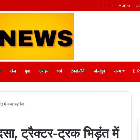
 मीना बाजार, 10 अगस्त को मुस्कानों से सजेगी खास शाम
Home
a
ा
खेल
युवा
क्राइम
धर्म
टेक्नोलॉजी
बॉलीवुड
राज्य
E-P
ंत में मचा हड़कंप
सा, ट्रैक्टर-ट्रक भिड़ंत में