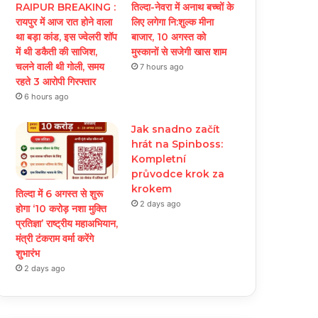
RAIPUR BREAKING :
तिल्दा-नेवरा में अनाथ बच्चों के
रायपुर में आज रात होने वाला
लिए लगेगा नि:शुल्क मीना
था बड़ा कांड, इस ज्वेलरी शॉप
बाजार, 10 अगस्त को
में थी डकैती की साजिश,
मुस्कानों से सजेगी खास शाम
चलने वाली थी गोली, समय
7 hours ago
रहते 3 आरोपी गिरफ्तार
6 hours ago
Jak snadno začít
hrát na Spinboss:
Kompletní
průvodce krok za
krokem
तिल्दा में 6 अगस्त से शुरू
2 days ago
होगा ‘10 करोड़ नशा मुक्ति
प्रतिज्ञा’ राष्ट्रीय महाअभियान,
मंत्री टंकराम वर्मा करेंगे
शुभारंभ
2 days ago