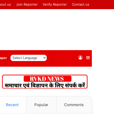
bout us
Join Reporter
Verify Reporter
Contact us
Log
Sidebar
aper
In
Recent
Popular
Comments