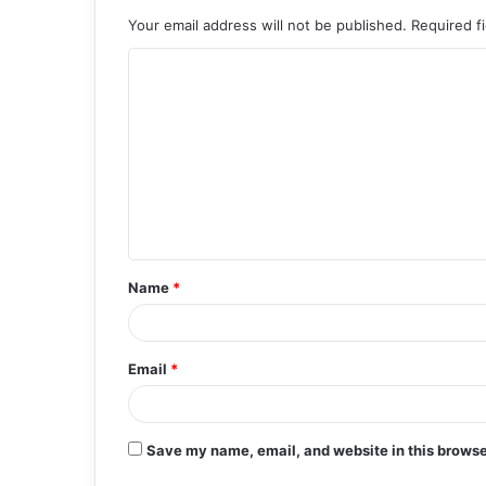
Your email address will not be published.
Required f
C
o
m
m
e
n
t
Name
*
*
Email
*
Save my name, email, and website in this browse