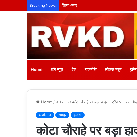
तिल्दा-नेवरा में अनाथ बच्चों के लिए लगेगा नि:शुल्क
Breaking News
Home
टॉप न्यूज़
देश
राजनीति
लोकल न्यूज़
दुनिय
Home
/
छत्तीसगढ़
/
कोटा चौराहे पर बड़ा हादसा, ट्रैक्टर-ट्रक भिड़
छत्तीसगढ़
रायपुर
हादसा
कोटा चौराहे पर बड़ा हाद