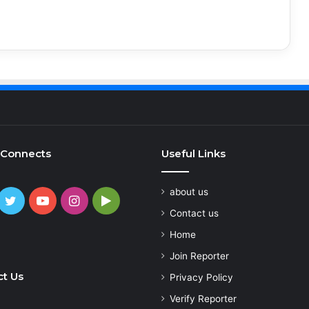
 Connects
Useful Links
about us
cebook
Twitter
YouTube
Instagram
Google
Contact us
Play
atsApp
Home
Join Reporter
t Us
Privacy Policy
Verify Reporter