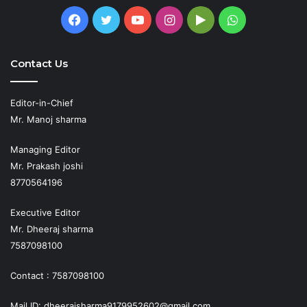
Facebook
Twitter
YouTube
Instagram
Google
WhatsApp
Play
Contact Us
Editor-in-Chief
Mr. Manoj sharma
Managing Editor
Mr. Prakash joshi
8770564196
Executive Editor
Mr. Dheeraj sharma
7587098100
Contact : 7587098100
Mail ID: dheerajsharma9179952602@gmail.com