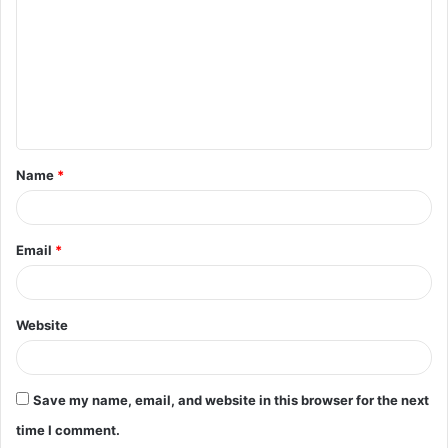
m
m
e
n
t
Name
*
*
Email
*
Website
Save my name, email, and website in this browser for the next
time I comment.