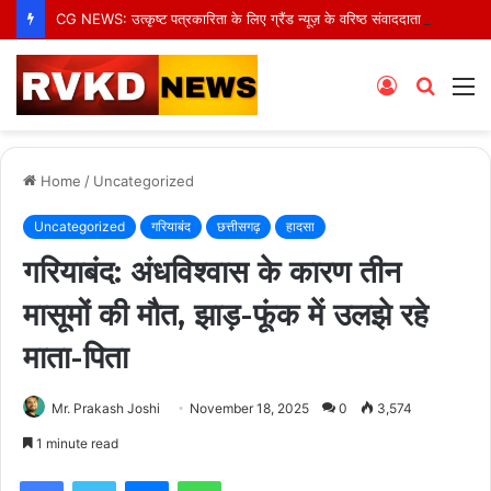
CG NEWS: उत्कृष्ट पत्रकारिता के लिए ग्रैंड न्यूज़ के वरिष्ठ संवाददाता आर.के. राजपूत हुए सम्मानित
Log
Searc
M
In
for
Home
/
Uncategorized
Uncategorized
गरियाबंद
छत्तीसगढ़
हादसा
गरियाबंद: अंधविश्वास के कारण तीन
मासूमों की मौत, झाड़-फूंक में उलझे रहे
माता-पिता
Mr. Prakash Joshi
November 18, 2025
0
3,574
1 minute read
Facebook
Twitter
Messenger
WhatsApp