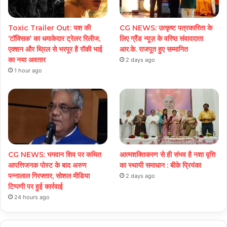
Toxic Trailer Out: यश की
CG NEWS: उत्कृष्ट पत्रकारिता के
‘टॉक्सिक’ का धमाकेदार ट्रेलर रिलीज,
लिए ग्रैंड न्यूज़ के वरिष्ठ संवाददाता
एक्शन और थ्रिल से भरपूर है रॉकी भाई
आर.के. राजपूत हुए सम्मानित
का नया अवतार
2 days ago
1 hour ago
CG NEWS: भगवान शिव पर कथित
आत्मशक्तिकरण से ही संभव है नशा वृत्ति
आपत्तिजनक पोस्ट के बाद अरुण
का स्थायी समाधान : बीके प्रियंका
पन्नालाल गिरफ्तार, सोशल मीडिया
2 days ago
टिप्पणी पर हुई कार्रवाई
24 hours ago