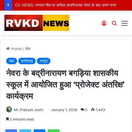
CG NEWS: भगवान शिव पर कथित आपत्तिजनक पोस्ट के बाद अरुण पन्नालाल गिरफ्तार, सोशल मीडिया टिप्पणी पर हुई कार्रवाई
Log
Searc
M
In
for
Home
/
खेल
खेल
छत्तीसगढ़
रायपुर
नेवरा के बद्रीनारायण बगड़िया शासकीय
स्कूल में आयोजित हुआ ‘प्रोजेक्ट अंतरिक्ष’
कार्यक्रम
Mr. Prakash Joshi
January 1, 2026
0
7,443
2 minutes read
Facebook
Twitter
Messenger
WhatsApp