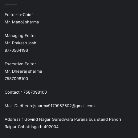
Editor-in-Chief
Mr. Manoj sharma
Managing Editor
Mr. Prakash joshi
8770564196
Executive Editor
Mr. Dheeraj sharma
7587098100
Contact : 7587098100
Mail ID: dheerajsharma9179952602@gmail.com
Address : Govind Nagar Gurudwara Purana bus stand Pandri
Raipur Chhattisgarh 492004