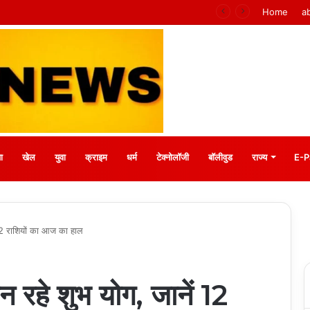
 मीना बाजार, 10 अगस्त को मुस्कानों से सजेगी खास शाम
Home
a
ा
खेल
युवा
क्राइम
धर्म
टेक्नोलॉजी
बॉलीवुड
राज्य
E-P
12 राशियों का आज का हाल
हे शुभ योग, जानें 12