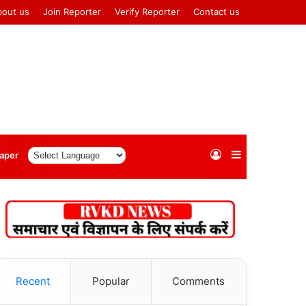
bout us
Join Reporter
Verify Reporter
Contact us
Log
Sidebar
aper
In
Recent
Popular
Comments