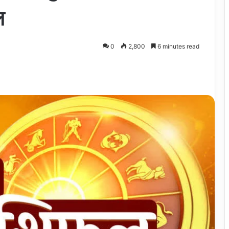
ल
0
2,800
6 minutes read