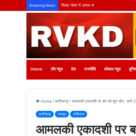
तिल्दा-नेवरा में अनाथ बच्चों के लिए लगेगा नि:शुल्क
Breaking News
Home
टॉप न्यूज़
देश
राजनीति
लोकल न्यूज़
दुनिय
Home
/
छत्तीसगढ़
/
आमलकी एकादशी पर बन रहे शुभ योग, जानें 
छत्तीसगढ़
रायपुर
राशिफल
आमलकी एकादशी पर बन र