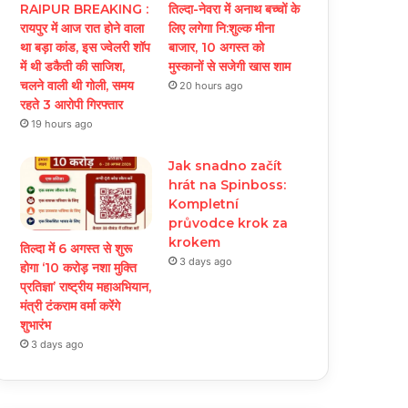
RAIPUR BREAKING :
तिल्दा-नेवरा में अनाथ बच्चों के
रायपुर में आज रात होने वाला
लिए लगेगा नि:शुल्क मीना
था बड़ा कांड, इस ज्वेलरी शॉप
बाजार, 10 अगस्त को
में थी डकैती की साजिश,
मुस्कानों से सजेगी खास शाम
चलने वाली थी गोली, समय
20 hours ago
रहते 3 आरोपी गिरफ्तार
19 hours ago
Jak snadno začít
hrát na Spinboss:
Kompletní
průvodce krok za
krokem
तिल्दा में 6 अगस्त से शुरू
3 days ago
होगा ‘10 करोड़ नशा मुक्ति
प्रतिज्ञा’ राष्ट्रीय महाअभियान,
मंत्री टंकराम वर्मा करेंगे
शुभारंभ
3 days ago