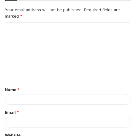
Your email address will not be published.
Required fields are
marked
*
C
o
m
m
e
n
t
Name
*
*
Email
*
Website