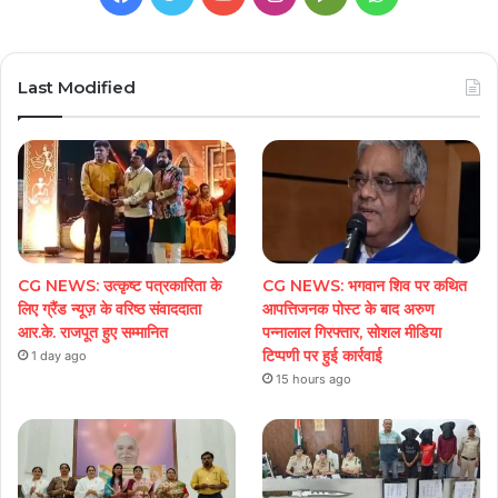
Play
Last Modified
CG NEWS: उत्कृष्ट पत्रकारिता के
CG NEWS: भगवान शिव पर कथित
लिए ग्रैंड न्यूज़ के वरिष्ठ संवाददाता
आपत्तिजनक पोस्ट के बाद अरुण
आर.के. राजपूत हुए सम्मानित
पन्नालाल गिरफ्तार, सोशल मीडिया
टिप्पणी पर हुई कार्रवाई
1 day ago
15 hours ago