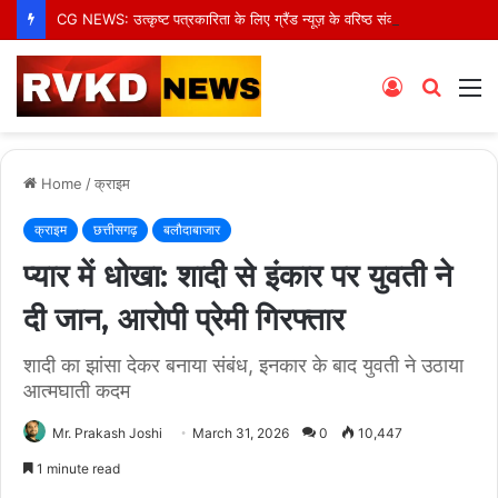
CG NEWS: उत्कृष्ट पत्रकारिता के लिए ग्रैंड न्यूज़ के वरिष्ठ संवाददाता आर.के. राजपूत हुए सम्मानित
Log
Searc
M
In
for
Home
/
क्राइम
क्राइम
छत्तीसगढ़
बलौदाबाजार
प्यार में धोखा: शादी से इंकार पर युवती ने
दी जान, आरोपी प्रेमी गिरफ्तार
शादी का झांसा देकर बनाया संबंध, इनकार के बाद युवती ने उठाया
आत्मघाती कदम
Mr. Prakash Joshi
March 31, 2026
0
10,447
1 minute read