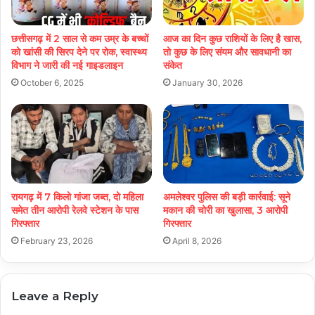
छत्तीसगढ़ में 2 साल से कम उम्र के बच्चों
आज का दिन कुछ राशियों के लिए है खास,
को खांसी की सिरप देने पर रोक, स्वास्थ्य
तो कुछ के लिए संयम और सावधानी का
विभाग ने जारी की नई गाइडलाइन
संकेत
October 6, 2025
January 30, 2026
रायगढ़ में 7 किलो गांजा जब्त, दो महिला
अमलेश्वर पुलिस की बड़ी कार्रवाई: सूने
समेत तीन आरोपी रेलवे स्टेशन के पास
मकान की चोरी का खुलासा, 3 आरोपी
गिरफ्तार
गिरफ्तार
February 23, 2026
April 8, 2026
Leave a Reply