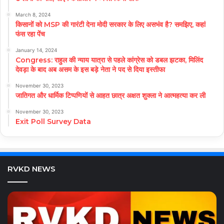
March 8, 2024
किसानों को MSP की गारंटी देना मोदी सरकार के लिए असभंव है? समझिए, कहां
फंस रहा पेंच
January 14, 2024
Congress: राहुल की न्याय यात्रा से पहले कांग्रेस को डबल झटका, मिलिंद
देवड़ा के बाद अब असम के इस बड़े नेता ने पद से दिया इस्तीफा
November 30, 2023
जातिगत और धार्मिक टिप्पणियों से आहत छात्र अक्षत शुक्ला ने आत्महत्या कर ली
November 30, 2023
Exit Poll Survey Data
RVKD NEWS