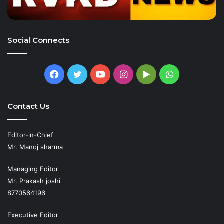
Social Connects
Facebook
Twitter
YouTube
Instagram
Google
WhatsApp
Play
Contact Us
Editor-in-Chief
Mr. Manoj sharma
Managing Editor
Mr. Prakash joshi
8770564196
Executive Editor