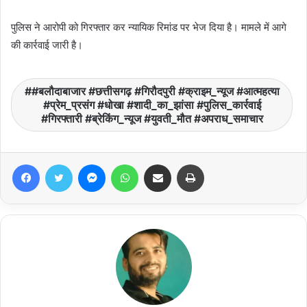
पुलिस ने आरोपी को गिरफ्तार कर न्यायिक रिमांड पर भेज दिया है। मामले में आगे
की कार्रवाई जारी है।
#बलौदाबाजार #छत्तीसगढ़ #गिरौदपुरी #क्राइम_न्यूज #आत्महत्या
#प्रेम_प्रसंग #धोखा #शादी_का_झांसा #पुलिस_कार्रवाई
#गिरफ्तारी #ब्रेकिंग_न्यूज #युवती_मौत #अपराध_समाचार
Facebook
Twitter
Messenger
WhatsApp
Share via Email
Print