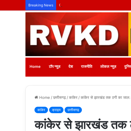
Breaking News
Home
टॉप न्यूज़
देश
राजनीति
लोकल न्यूज़
दुनिय
Home
/
छत्तीसगढ़
/
कांकेर
/
कांकेर से झारखंड तक ठगी का जाल: 
कांकेर
क्राइम
छत्तीसगढ़
कांकेर से झारखंड तक