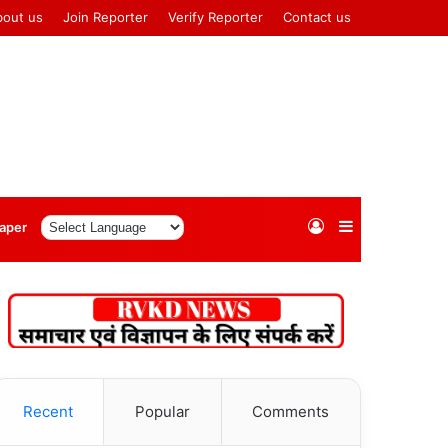
bout us
Join Reporter
Verify Reporter
Contact us
Log
Sidebar
aper
In
Recent
Popular
Comments