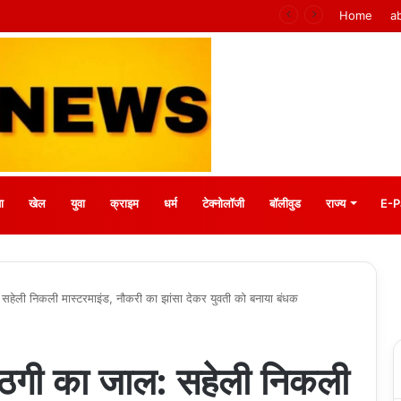
CG NEWS: भगवान शिव पर कथित आपत्तिजनक पोस्ट के बाद अरुण पन्नालाल गिरफ्तार, सोशल मीडिया टिप्पणी पर हुई कार्रवाई
Home
a
ा
खेल
युवा
क्राइम
धर्म
टेक्नोलॉजी
बॉलीवुड
राज्य
E-P
सहेली निकली मास्टरमाइंड, नौकरी का झांसा देकर युवती को बनाया बंधक
 ठगी का जाल: सहेली निकली