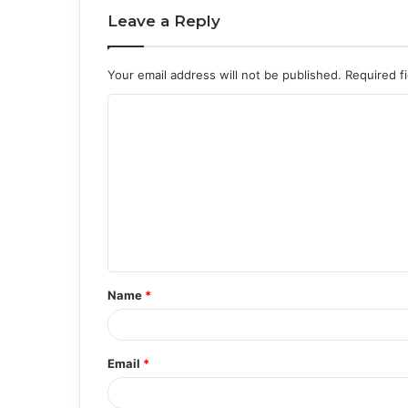
Leave a Reply
Your email address will not be published.
Required f
C
o
m
m
e
n
t
Name
*
*
Email
*