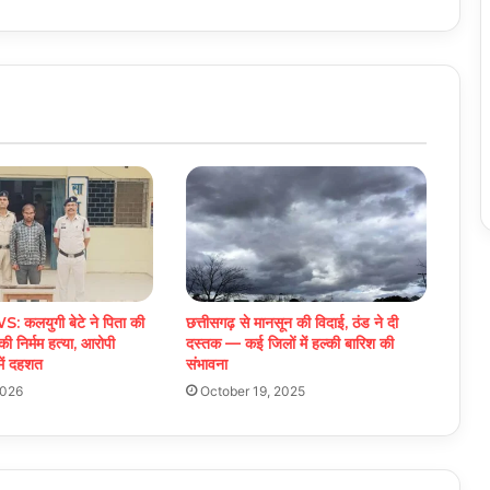
कलयुगी बेटे ने पिता की
छत्तीसगढ़ से मानसून की विदाई, ठंड ने दी
की निर्मम हत्या, आरोपी
दस्तक — कई जिलों में हल्की बारिश की
में दहशत
संभावना
2026
October 19, 2025