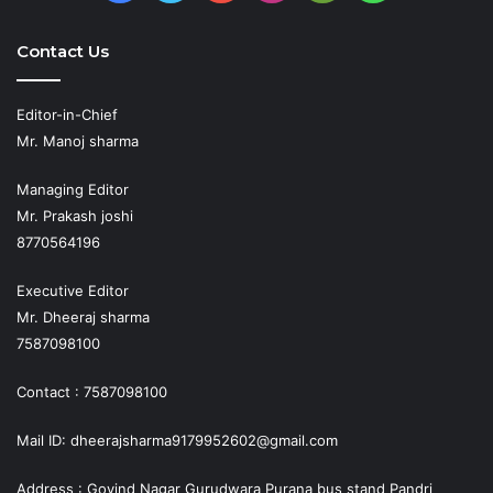
Play
Contact Us
Editor-in-Chief
Mr. Manoj sharma
Managing Editor
Mr. Prakash joshi
8770564196
Executive Editor
Mr. Dheeraj sharma
7587098100
Contact : 7587098100
Mail ID: dheerajsharma9179952602@gmail.com
Address : Govind Nagar Gurudwara Purana bus stand Pandri