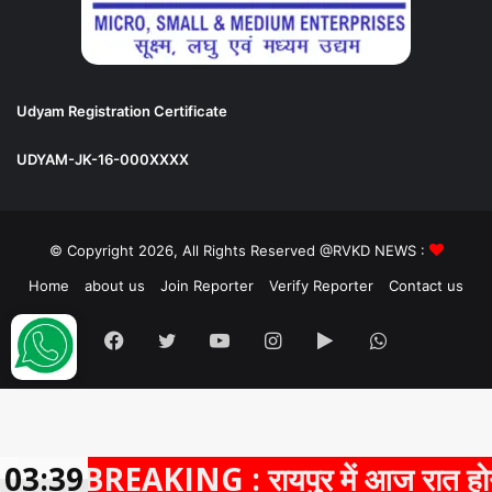
Udyam Registration Certificate
UDYAM-JK-16-000XXXX
© Copyright 2026, All Rights Reserved @RVKD NEWS :
Home
about us
Join Reporter
Verify Reporter
Contact us
Facebook
Twitter
YouTube
Instagram
Google
WhatsApp
Play
BREAKING : रायपुर में आज रात होने वाला था
03:39