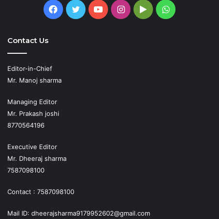
Facebook
Twitter
YouTube
Instagram
Google
WhatsApp
Play
Contact Us
Editor-in-Chief
Mr. Manoj sharma
Managing Editor
Mr. Prakash joshi
8770564196
Executive Editor
Mr. Dheeraj sharma
7587098100
Contact : 7587098100
Mail ID: dheerajsharma9179952602@gmail.com