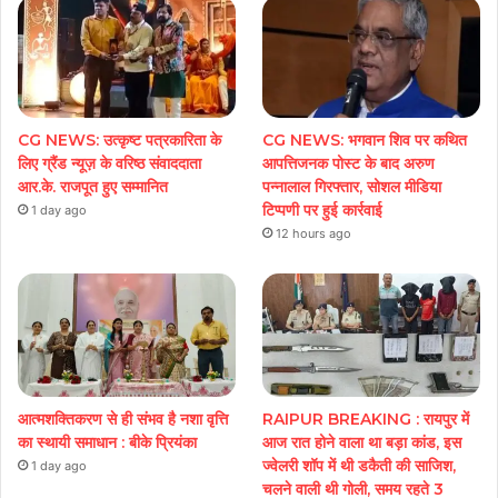
CG NEWS: उत्कृष्ट पत्रकारिता के
CG NEWS: भगवान शिव पर कथित
लिए ग्रैंड न्यूज़ के वरिष्ठ संवाददाता
आपत्तिजनक पोस्ट के बाद अरुण
आर.के. राजपूत हुए सम्मानित
पन्नालाल गिरफ्तार, सोशल मीडिया
टिप्पणी पर हुई कार्रवाई
1 day ago
12 hours ago
आत्मशक्तिकरण से ही संभव है नशा वृत्ति
RAIPUR BREAKING : रायपुर में
का स्थायी समाधान : बीके प्रियंका
आज रात होने वाला था बड़ा कांड, इस
ज्वेलरी शॉप में थी डकैती की साजिश,
1 day ago
चलने वाली थी गोली, समय रहते 3