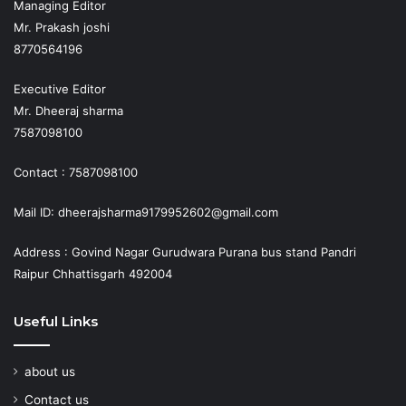
Managing Editor
Mr. Prakash joshi
8770564196
Executive Editor
Mr. Dheeraj sharma
7587098100
Contact : 7587098100
Mail ID: dheerajsharma9179952602@gmail.com
Address : Govind Nagar Gurudwara Purana bus stand Pandri
Raipur Chhattisgarh 492004
Useful Links
about us
Contact us