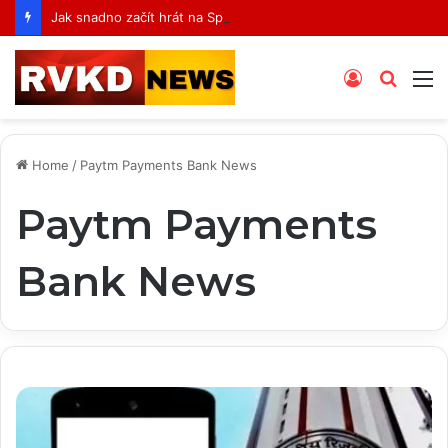
Jak snadno začít hrát na Spinboss: Kompletní průvodce krok za krokem
Log
Searc
M
In
for
Home
/
Paytm Payments Bank News
Paytm Payments
Bank News