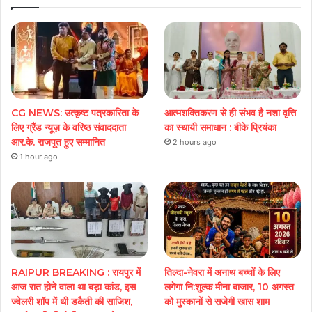
CG NEWS: उत्कृष्ट पत्रकारिता के
आत्मशक्तिकरण से ही संभव है नशा वृत्ति
लिए ग्रैंड न्यूज़ के वरिष्ठ संवाददाता
का स्थायी समाधान : बीके प्रियंका
आर.के. राजपूत हुए सम्मानित
2 hours ago
1 hour ago
RAIPUR BREAKING : रायपुर में
तिल्दा-नेवरा में अनाथ बच्चों के लिए
आज रात होने वाला था बड़ा कांड, इस
लगेगा नि:शुल्क मीना बाजार, 10 अगस्त
ज्वेलरी शॉप में थी डकैती की साजिश,
को मुस्कानों से सजेगी खास शाम