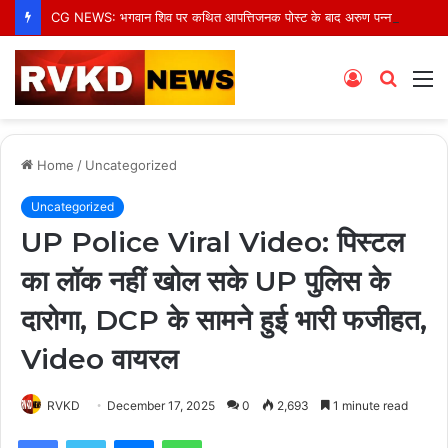
CG NEWS: भगवान शिव पर कथित आपत्तिजनक पोस्ट के बाद अरुण पन्नालाल गिरफ्तार, सोशल मीडिया टिप्पणी पर हुई कार्रवाई
Log
Searc
M
In
for
Home
/
Uncategorized
Uncategorized
UP Police Viral Video: पिस्टल
का लॉक नहीं खोल सके UP पुलिस के
दारोगा, DCP के सामने हुई भारी फजीहत,
Video वायरल
RVKD
December 17, 2025
0
2,693
1 minute read
Facebook
Twitter
Messenger
WhatsApp