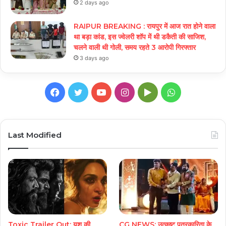
2 days ago
RAIPUR BREAKING : रायपुर में आज रात होने वाला
था बड़ा कांड, इस ज्वेलरी शॉप में थी डकैती की साजिश,
चलने वाली थी गोली, समय रहते 3 आरोपी गिरफ्तार
3 days ago
Facebook
Twitter
YouTube
Instagram
Google
WhatsApp
Play
Last Modified
Toxic Trailer Out: यश की
CG NEWS: उत्कृष्ट पत्रकारिता के