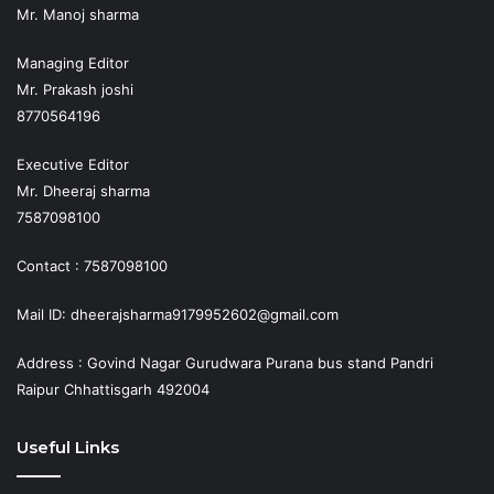
Mr. Manoj sharma
Managing Editor
Mr. Prakash joshi
8770564196
Executive Editor
Mr. Dheeraj sharma
7587098100
Contact : 7587098100
Mail ID: dheerajsharma9179952602@gmail.com
Address : Govind Nagar Gurudwara Purana bus stand Pandri
Raipur Chhattisgarh 492004
Useful Links