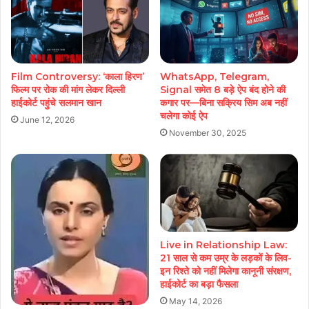
Film Controversy: ‘काला हिरण’
WhatsApp, Telegram,
फिल्म पर रोक की मांग लेकर दिल्ली
Signal समेत 8 बड़े ऐप बंद होने की
हाईकोर्ट पहुंचे सलमान खान
कगार पर—बिना सक्रिय सिम अब नहीं
चलेगा कोई ऐप
June 12, 2026
November 30, 2025
Live in Relationship Law:
21 साल से कम उम्र के लड़कों के लिव-
इन रिश्ते को नहीं मिलेगा कानूनी संरक्षण,
हाईकोर्ट का बड़ा फैसला
May 14, 2026