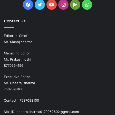
Facebook
Twitter
YouTube
Instagram
Google
WhatsApp
Play
Contact Us
Editor-in-Chief
Mr. Manoj sharma
Managing Editor
Mr. Prakash joshi
8770564196
Executive Editor
Mr. Dheeraj sharma
7587098100
Contact : 7587098100
Mail ID: dheerajsharma9179952602@gmail.com