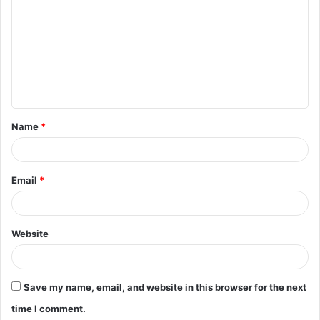
o
m
m
e
n
t
Name
*
*
Email
*
Website
Save my name, email, and website in this browser for the next
time I comment.