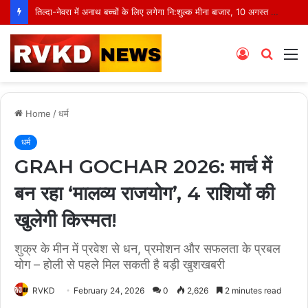
तिल्दा-नेवरा में अनाथ बच्चों के लिए लगेगा नि:शुल्क मीना बाजार, 10 अगस्त को मुस्कानों से सजेगी खास शाम
Log
Searc
M
In
for
Home
/
धर्म
धर्म
GRAH GOCHAR 2026: मार्च में
बन रहा ‘मालव्य राजयोग’, 4 राशियों की
खुलेगी किस्मत!
शुक्र के मीन में प्रवेश से धन, प्रमोशन और सफलता के प्रबल
योग – होली से पहले मिल सकती है बड़ी खुशखबरी
RVKD
February 24, 2026
0
2,626
2 minutes read