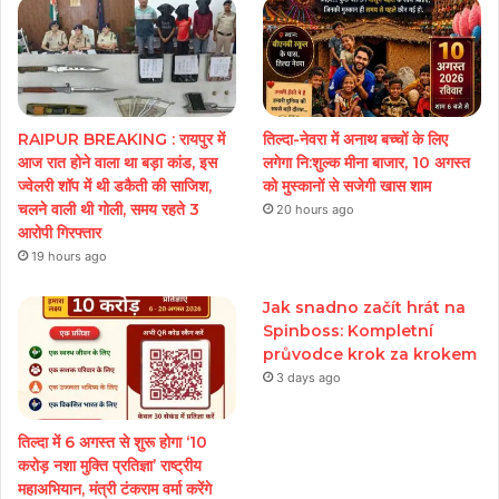
RAIPUR BREAKING : रायपुर में
तिल्दा-नेवरा में अनाथ बच्चों के लिए
आज रात होने वाला था बड़ा कांड, इस
लगेगा नि:शुल्क मीना बाजार, 10 अगस्त
ज्वेलरी शॉप में थी डकैती की साजिश,
को मुस्कानों से सजेगी खास शाम
चलने वाली थी गोली, समय रहते 3
20 hours ago
आरोपी गिरफ्तार
19 hours ago
Jak snadno začít hrát na
Spinboss: Kompletní
průvodce krok za krokem
3 days ago
तिल्दा में 6 अगस्त से शुरू होगा ‘10
करोड़ नशा मुक्ति प्रतिज्ञा’ राष्ट्रीय
महाअभियान, मंत्री टंकराम वर्मा करेंगे