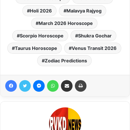
Holi 2026
Malavya Rajyog
March 2026 Horoscope
Scorpio Horoscope
Shukra Gochar
Taurus Horoscope
Venus Transit 2026
Zodiac Predictions
Facebook
Twitter
Messenger
WhatsApp
Share via Email
Print