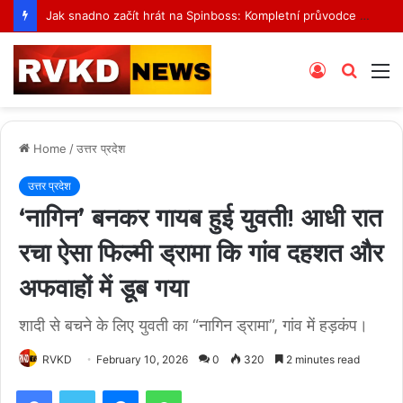
Jak snadno začít hrát na Spinboss: Kompletní průvodce krok za krokem
Log
Searc
M
In
for
Home
/
उत्तर प्रदेश
उत्तर प्रदेश
‘नागिन’ बनकर गायब हुई युवती! आधी रात
रचा ऐसा फिल्मी ड्रामा कि गांव दहशत और
अफवाहों में डूब गया
शादी से बचने के लिए युवती का “नागिन ड्रामा”, गांव में हड़कंप।
RVKD
February 10, 2026
0
320
2 minutes read
Facebook
Twitter
Messenger
WhatsApp