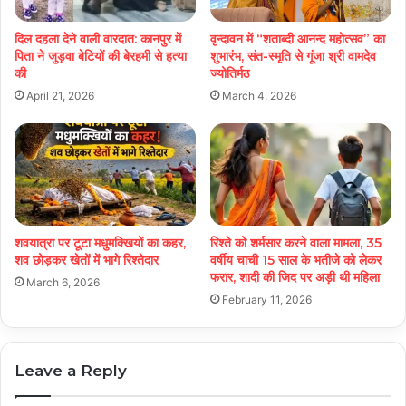
दिल दहला देने वाली वारदात: कानपुर में
वृन्दावन में “शताब्दी आनन्द महोत्सव” का
पिता ने जुड़वा बेटियों की बेरहमी से हत्या
शुभारंभ, संत-स्मृति से गूंजा श्री वामदेव
की
ज्योतिर्मठ
April 21, 2026
March 4, 2026
शवयात्रा पर टूटा मधुमक्खियों का कहर,
रिश्ते को शर्मसार करने वाला मामला, 35
शव छोड़कर खेतों में भागे रिश्तेदार
वर्षीय चाची 15 साल के भतीजे को लेकर
फरार, शादी की जिद पर अड़ी थी महिला
March 6, 2026
February 11, 2026
Leave a Reply