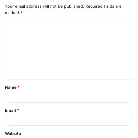
Your email address will not be published.
Required fields are
marked
*
C
o
m
m
e
n
t
Name
*
*
Email
*
Website