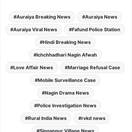
Auraiya Breaking News
Auraiya News
Auraiya Viral News
Fafund Police Station
Hindi Breaking News
Ichchhadhari Nagin Afwah
Love Affair News
Marriage Refusal Case
Mobile Surveillance Case
Nagin Drama News
Police Investigation News
Rural India News
rvkd news
Singanpur Village News