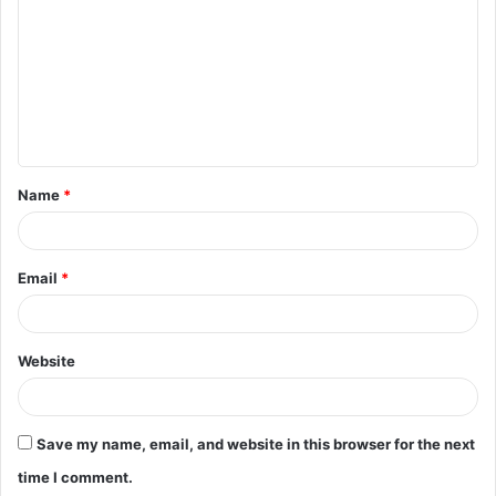
m
m
e
n
t
Name
*
*
Email
*
Website
Save my name, email, and website in this browser for the next
time I comment.