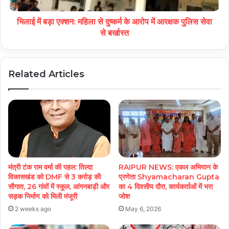
भिलाई में बड़ा एक्शन: महिला से दुष्कर्म के आरोप में आरक्षक पुलिस सेवा
से बर्खास्त
Related Articles
मंत्री टंक राम वर्मा की पहल: तिल्दा
RAIPUR NEWS: एकल अभियान के
विकासखंड को DMF से 3 करोड़ की
प्रणेता Shyamacharan Gupta
सौगात, 26 गांवों में स्कूल, आंगनबाड़ी और
का 4 दिवसीय दौरा, कार्यकर्ताओं में भरा
सड़क निर्माण को मिली मंजूरी
जोश
2 weeks ago
May 6, 2026