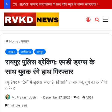
CG NEWS: उत्कृष्ट पत्रकारिता के लिए ग्रैंड न्यूज़ के वरिष्ठ संवाददाता आर.के. राजपूत हुए सम्मानित
Log
Searc
M
In
for
Home
/
क्राइम
क्राइम
छत्तीसगढ़
रायपुर
रायपुर पुलिस ब्रेकिंग: एमडी ड्रग्स के
साथ युवक रंगे हाथ गिरफ्तार
न्यू ईयर पार्टियों में ड्रग्स सप्लाई की साजिश नाकाम, दुर्ग का आरोपी
अरेस्ट
Mr. Prakash Joshi
December 27, 2025
0
1,551
1 minute read