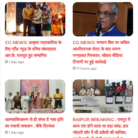
CG NEWS: उत्कृष्ट पत्रकारिता के
CG NEWS: भगवान शिव पर कथित
लिए ग्रैंड न्यूज़ के वरिष्ठ संवाददाता
आपत्तिजनक पोस्ट के बाद अरुण
आर.के. राजपूत हुए सम्मानित
पन्नालाल गिरफ्तार, सोशल मीडिया
टिप्पणी पर हुई कार्रवाई
1 day ago
11 hours ago
आत्मशक्तिकरण से ही संभव है नशा वृत्ति
RAIPUR BREAKING : रायपुर में
का स्थायी समाधान : बीके प्रियंका
आज रात होने वाला था बड़ा कांड, इस
ज्वेलरी शॉप में थी डकैती की साजिश,
1 day ago