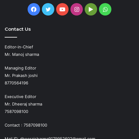
Facebook
Twitter
YouTube
Instagram
Google
WhatsApp
Play
Contact Us
Editor-in-Chief
Mr. Manoj sharma
Managing Editor
Mr. Prakash joshi
8770564196
Executive Editor
Mr. Dheeraj sharma
7587098100
Contact : 7587098100
Mail ID: dheerajsharma9179952602@gmail.com