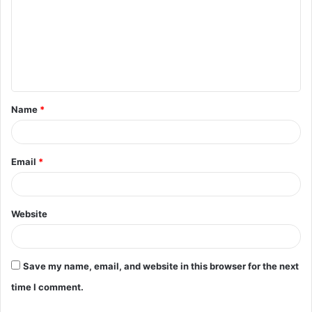
m
m
e
n
t
Name
*
*
Email
*
Website
Save my name, email, and website in this browser for the next
time I comment.