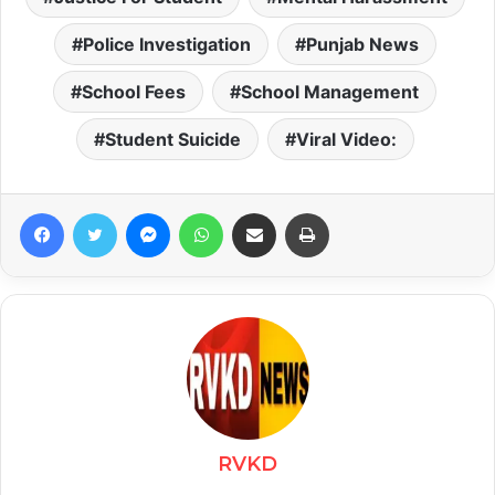
Police Investigation
Punjab News
School Fees
School Management
Student Suicide
Viral Video:
Facebook
Twitter
Messenger
WhatsApp
Share via Email
Print
RVKD