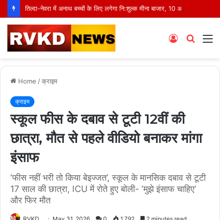
तिल्दा-नेवरा में अनाथ बच्चों के लिए लगेगा नि:शुल्क मीना बाजार, 10 अगस्त को मुस्कानों से सजेगी खास शाम
Log
Searc
M
In
for
Home
/
क्राइम
क्राइम
स्कूल फीस के दबाव से टूटी 12वीं की
छात्रा, मौत से पहले वीडियो बनाकर मांगा
इंसाफ
‘फीस नहीं भरी तो किया बेइज्जत’, स्कूल के मानसिक दबाव से टूटी
17 साल की छात्रा, ICU में रोते हुए बोली- ‘मुझे इंसाफ चाहिए’
और फिर मौत
RVKD
May 31, 2026
0
1,792
2 minutes read