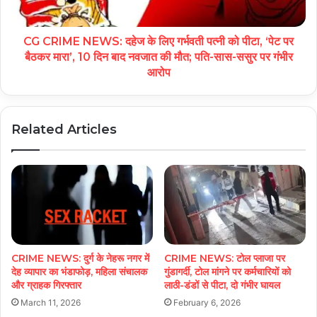
CG CRIME NEWS: दहेज के लिए गर्भवती पत्नी को पीटा, ‘पेट पर
बैठकर मारा’, 10 दिन बाद नवजात की मौत; पति-सास-ससुर पर गंभीर
आरोप
Related Articles
CRIME NEWS: दुर्ग के नेहरू नगर में
CRIME NEWS: टोल प्लाजा पर
देह व्यापार का भंडाफोड़, महिला संचालक
गुंडागर्दी, टोल मांगने पर कर्मचारियों को
और ग्राहक गिरफ्तार
लाठी-डंडों से पीटा, दो गंभीर घायल
March 11, 2026
February 6, 2026