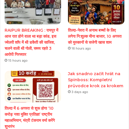
RAIPUR BREAKING : रायपुर में
तिल्दा-नेवरा में अनाथ बच्चों के लिए
आज रात होने वाला था बड़ा कांड, इस
लगेगा नि:शुल्क मीना बाजार, 10 अगस्त
ज्वेलरी शॉप में थी डकैती की साजिश,
को मुस्कानों से सजेगी खास शाम
चलने वाली थी गोली, समय रहते 3
16 hours ago
आरोपी गिरफ्तार
15 hours ago
Jak snadno začít hrát na
Spinboss: Kompletní
průvodce krok za krokem
3 days ago
तिल्दा में 6 अगस्त से शुरू होगा ‘10
करोड़ नशा मुक्ति प्रतिज्ञा’ राष्ट्रीय
महाअभियान, मंत्री टंकराम वर्मा करेंगे
शुभारंभ